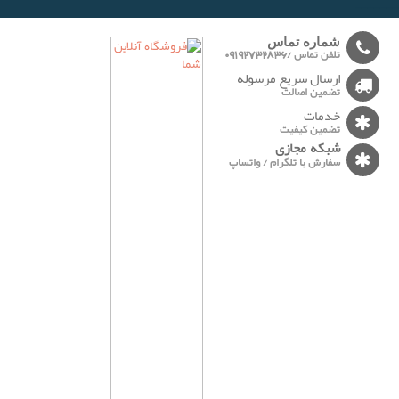
-------
شماره تماس
تلفن تماس /09192732836
ارسال سریع مرسوله
تضمین اصالت
خدمات
تضمین کیفیت
شبکه مجازی
سفارش با تلگرام / واتساپ