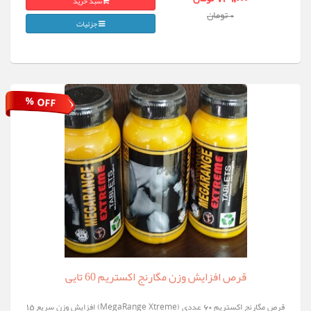
سبد خرید
0 تومان
جزئیات
% OFF
قرص افزایش وزن مگارنج اکستریم 60 تایی
قرص مگارنج اکستریم ۶۰ عددی (MegaRange Xtreme) افزایش وزن سریع 15