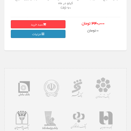
کیلو در ماه
60 cap
سبد خرید
340,000 تومان
0 تومان
جزئیات