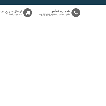
-------
ارسال سریع مرس
شماره تماس
تلفن تماس /09192732836
تضمین اصالت