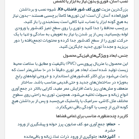
نصب آسان، فوری و بدون نیاز به ابزار یا تخصص
بزرگ‌ترین مزیت
توری کف شور فاضلاب K2
، شیوه نصب و برداشتن
فوق‌العاده آسان آن است؛ این توری‌ها کاملاً برچسبی هستند—بدون نیاز
به هیچ گونه ابزار یا نصاب، تنها کافی است بسته‌بندی را باز کنید،
برچسب محافظ را جدا کنید و توری را روی سطح تمیزِ کف‌شور یا ورودی
لوله بچسبانید. پس از پر شدن یا نیاز به تعویض، به سادگی و تنها با یک
حرکت، توری را از سطح کف‌شور جدا کرده و محتویات تجمع‌یافته را دور
بریزید و مجدداً توری جدید جایگزین کنید.
جنس، ابعاد و ویژگی‌های فیزیکی محصول
این محصول با متریال پی‌وی‌سی (PVC) باکیفیت و مطابق با سلامت محیط
زیست تولید شده است. ابعاد هر توری دقیقاً ۱۰ در ۱۰ سانتی‌متر است که
باعث می‌شود برای اکثر کف‌شورهای استاندارد و خروجی لوله‌های رایج
به‌ویژه در ساختمان‌های جدید و حتی قدیمی مناسب باشد. ساختار
منعطف و مش‌های ریز باعث افزایش عمر مفید، کارایی بالاتر در جمع‌آوری
انواع زباله و سهولت تخلیه می‌شود. همچنین، توری به راحتی روی سطوح
مختلف مثل کاشی، سرامیک یا پلاستیک می‌چسبد و پس از برداشتن هیچ
گونه اثری از چسب یا آلودگی باقی نمی‌گذارد.
کاربرد چندمنظوره، مناسب برای تمامی فضاها
حمام:
جمع‌آوری مو، کف صابون، پرز حوله و پیشگیری از ورود
حشره.
آشپزخانه:
جلوگیری از ورود ذرات غذا، زباله و باقی‌مانده