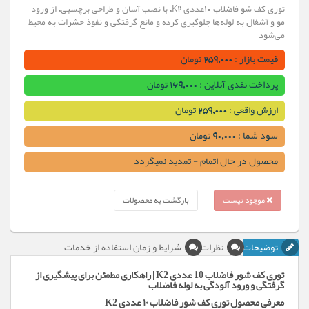
توری کف شو فاضلاب 10عددی K2، با نصب آسان و طراحی برچسبی، از ورود
مو و آشغال به لوله‌ها جلوگیری کرده و مانع گرفتگی و نفوذ حشرات به محیط
می‌شود
قیمت بازار : 259,000 تومان
پرداخت نقدی آنلاین : 169,000 تومان
ارزش واقعی : 259,000 تومان
سود شما : 90,000 تومان
محصول در حال اتمام - تمدید نمیگردد
موجود نیست
بازگشت به محصولات
توضیحات
نظرات
شرایط و زمان استفاده از خدمات
توری کف شور فاضلاب 10 عددی K2 | راهکاری مطمئن برای پیشگیری از
گرفتگی و ورود آلودگی به لوله فاضلاب
معرفی محصول توری کف شور فاضلاب ۱۰ عددی K2