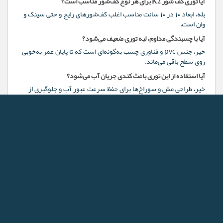
آیا توری کف شور K2 برای هر نوع کف‌شور مناسب است؟
بله، ابعاد ۱۰ در ۱۰ سانت مناسب اغلب کف‌شورهای رایج و حتی سینک و
وان است.
آیا با چسبندگی مداوم، لبه توری ضعیف می‌شود؟
خیر، جنس pvc و فناوری چسب به‌گونه‌ای است که تا پایان عمر به‌خوبی
روی سطح باقی می‌ماند.
آیا استفاده از این توری باعث کندی جریان آب می‌شود؟
خیر، طراحی مش و سوراخ‌ها برای حفظ سرعت عبور آب و جلوگیری از
پس‌زدگی بهینه شده است.
آیا نصب توری باعث بو گرفتن حمام می‌شود؟
خیر، pvc مورد استفاده ضد بو است و وجود توری نه تنها از بو جلوگیری
می‌کند، بلکه مانع ورود گاز یا حشره است.
هر توری چند وقت یکبار باید عوض شود؟
به طور متوسط، هر توری با توجه به حجم استفاده، معمولاً یک تا دو هفته
قابل استفاده است.
جمع‌بندی؛ راه‌حل سریع، تمیز و مؤثر برای سلامت خانه
توری کف شو فاضلاب ۱۰ عددی K2
، محصولی کاملاً بهداشتی و
مقرون‌به‌صرفه برای حفظ سلامت خانواده و حفاظت از سیستم فاضلاب
ساختمان است. با نحوه نصب و جداسازی آسان، مانع ورود مو، زباله و