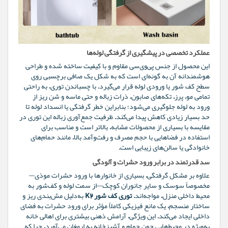
عملکرد تخصصی در پیشگیری از گرفتگی لوله‌ها
این محصول از جنس پی‌وی‌سی مقاوم و با کیفیت ساخته شده و طراحی
هوشمندانه آن به گونه‌ای است که به شکل یک صافی برچسبی روی
سطح کف شور یا ورودی لوله قرار می‌گیرد. با چسباندن توری، به راحتی
تمامی مو، پرز، تکه‌های صابون، ذرات زباله و حتی ماسه و شن ریز از
ورود به لوله جلوگیری می‌شود؛ بنابراین خطر گرفتگی یا انسداد لوله تا
حد بسیار زیادی کاهش پیدا می‌کند. ظرفیت جمع‌آوری زباله این توری در
مقایسه با بسیاری از محصولات مشابه، بالاتر است و مناسب برای
استفاده در فضاهایی با حجم مصرف و رفت‌وآمد بالا، مانند حمام‌های
خانوادگی یا سالن‌های زیبایی است.
سد قدرتمند در برابر ورود حشرات و آلودگی
علاوه بر مشکل گرفتگی، بسیاری از خانوارها با ورود حشرات موذی—
مخصوصاً سوسک و سایر جانوران کوچک—از سمت لوله و کف‌شور به
محیط داخلی منزل، مواجه‌اند.
توری کف شور K2
به‌دلیل مش‌بندی ریز و
ساختار منسجم، یک مانع فیزیکی کاملاً مؤثر برای ورود حشرات به فضای
داخلی ایجاد می‌کند. این ویژگی، آرامش ذهنی بیشتری برای اهالی خانه
به‌ویژه در محیط‌هایی چون حمام و آشپزخانه به ارمغان می‌آورد، چرا که