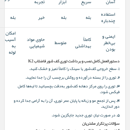
آسان
سریع
ابزار
تجربه
استفاده
بله
بله
خیر
بله
چندباره
امکان
ایمنی و
کاملاً
حاوی مواد
آسیب
بی‌خطر
متوسط
بهداشتی
شیمیایی
به
بودن
لوله
دستورالعمل کامل نصب و برداشت توری کف شور فاضلاب K2
۱. سطح خروجی کف‌شور یا سینک را کاملاً تمیز و خشک کنید.
۲. توری را از بسته درآورده و روکش برچسب آن را جدا نمایید.
۳. توری را روی مرکز دهانه کف‌شور به‌دقت بچسبانید تا لبه‌ها کامل
فیکس شود.
۴. پس از تجمع مو و زباله یا پایان عمر توری، آن را به آرامی جدا کرده و
دور اندازید.
۵. در صورت نیاز، توری جدید جایگزین شود.
سؤالات پرتکرار مشتریان