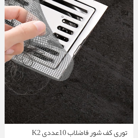
توری کف شور فاضلاب 10عددی K2