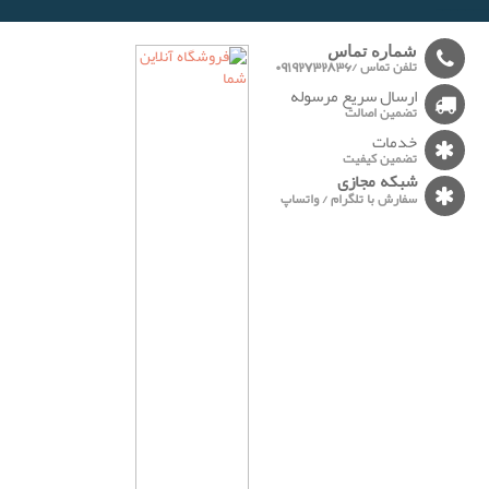
-------
شماره تماس
تلفن تماس /09192732836
ارسال سریع مرسوله
تضمین اصالت
خدمات
تضمین کیفیت
شبکه مجازی
سفارش با تلگرام / واتساپ