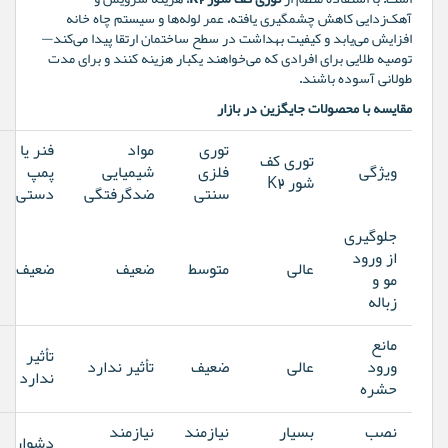
است. با استفاده منظم از
توری کف شور K2
، هزینه سرویس و
آهک‌زدایی کاهش چشمگیری یافته، عمر لوله‌ها و سیستم چاه خانه
افزایش می‌یابد و کیفیت بهداشت در سطح ساختمان ارتقا پیدا می‌کند—
توصیه طلایی برای افرادی که می‌خواهند یکبار هزینه کنند و برای مدت
طولانی آسوده باشند.
مقایسه با محصولات جایگزین در بازار
توری
مواد
فنر یا
توری کف
ویژگی
فلزی
شیمیایی
پمپ
شور K2
سنتی
ضدگرفتگی
دستی
جلوگیری
از ورود
عالی
متوسط
ضعیف
ضعیف
مو و
زباله
مانع
تأثیر
ورود
عالی
ضعیف
تأثیر ندارد
ندارد
حشره
نصب
بسیار
نیازمند
نیازمند
دشوار