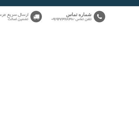
-------
ارسال سریع مرس
شماره تماس
تلفن تماس /09192732836
تضمین اصالت